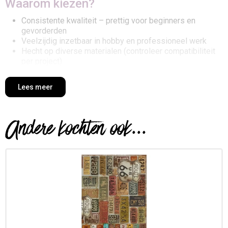
Waarom kiezen?
Consistente kwaliteit – prettig voor beginners en
gevorderden
Veelzijdig inzetbaar in hobby en professioneel werk
Hecht op diverse materialen (controleer compatibiliteit
per project)
Snelle verwerking en betrouwbare eindsterkte
Geschikt voor papier, karton, hout en vele kunststoffen
Lees meer
Toepassingen & inspiratie
Andere kochten ook...
Montage en afwerking van kaarten, doosjes en albums
Modelbouw, maquettes en prototyping
Textiel-, foam- en houtprojecten (kies geschikte
lijmsoort)
Combineert goed met
Cardstock & chipboard
voor kaarten en doosjes
EVA foam (CF65)
en
Worbla
voor cosplay-constructies
Textiel
en
linten
voor decoratieve applicaties
Acrylverf
,
structuurpasta
en
vernis
voor afwerking