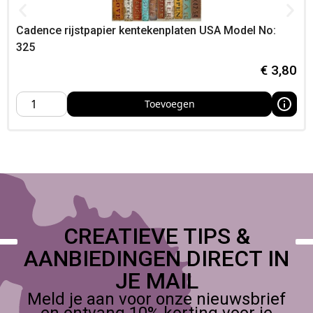
Praktische tips
Cadence rijstpapier kentekenplaten USA Model No:
Ontvet en stofvrij maken voor maximale hechting
325
Breng dun aan; pers of klem waar nodig voor sterke
€
3,80
verbinding
Respecteer droog- en uithardingstijd; ventileer bij
oplosmiddelhoudende lijmen
Toevoegen
Test altijd op een reststuk (sommige kunststoffen
vereisen specifieke lijmen)
Specificaties
Algemene specificaties – creatief materiaal
Bestel bij Foamtastic Crafts, Verzenden of
afhalen in het
atelier
(of op een creatieve conventie in Nederland) is
CREATIEVE TIPS &
mogelijk,
AANBIEDINGEN DIRECT IN
JE MAIL
Meld je aan voor onze nieuwsbrief
en ontvang 10% korting voor je