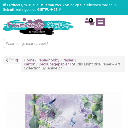
🛍️ Profiteer t/m
31 augustus
van
25% korting
op alle siliconen mallen! ✨
Gebruik kortingscode
GIETFUN-25
🎉
0
Home
/
Papierhobby
/
Papier |
Terug
Karton
/
Decoupagepapier
/ Studio Light Rice Paper – Art
Collection By Jenine 27