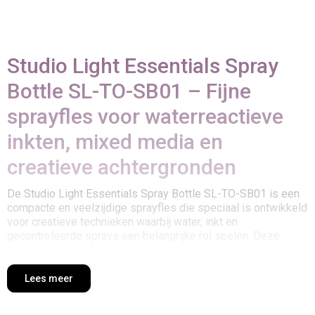
Studio Light Essentials Spray
Bottle SL-TO-SB01 – Fijne
sprayfles voor waterreactieve
inkten, mixed media en
creatieve achtergronden
De Studio Light Essentials Spray Bottle SL-TO-SB01 is een
compacte en veelzijdige sprayfles die speciaal is ontwikkeld
voor creatieve technieken waarbij water, inkt en
gecontroleerde sprays een belangrijke rol spelen. Deze
handige spray bottle maakt het eenvoudig om subtiele
waterdruppels, kleurreacties, watercolor-effecten en
gemengde achtergronden te creëren binnen kaarten, art
Lees meer
journals, scrapbooking en mixed media projecten.