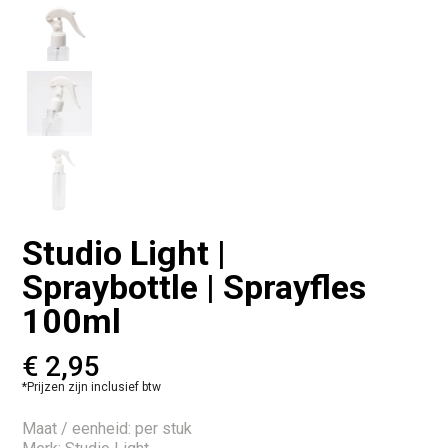
Studio Light |
Spraybottle | Sprayfles
100ml
€
2,95
*Prijzen zijn inclusief btw
Maat / eenheid: per stuk