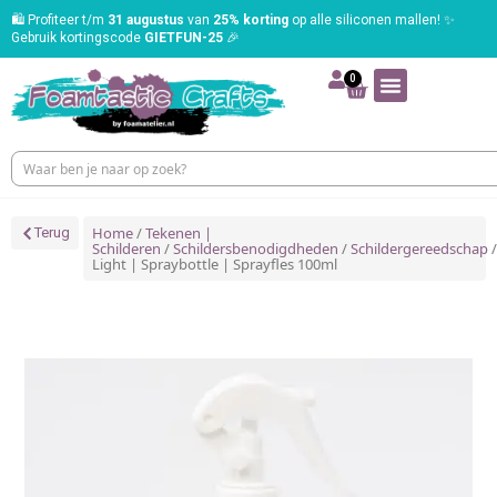
🛍️ Profiteer t/m
31 augustus
van
25% korting
op alle siliconen mallen! ✨
Gebruik kortingscode
GIETFUN-25
🎉
0
Home
/
Tekenen |
Terug
Schilderen
/
Schildersbenodigdheden
/
Schildergereedschap
/
Light | Spraybottle | Sprayfles 100ml