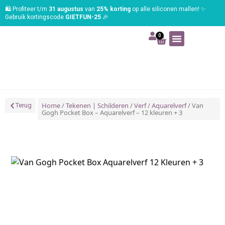
🛍️ Profiteer t/m
31 augustus
van
25% korting
op alle siliconen mallen! ✨
Gebruik kortingscode
GIETFUN-25
🎉
0
Art | Home deco
Foam | Worbla
Schmink | SFX
Tekenen | Schilderen
Blog | Workshop
Home
/
Tekenen | Schilderen
/
Verf
/
Aquarelverf
/ Van
Terug
Gogh Pocket Box – Aquarelverf – 12 kleuren + 3