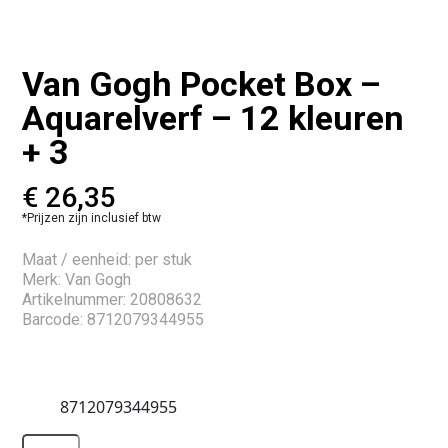
Van Gogh Pocket Box –
Aquarelverf – 12 kleuren
+ 3
€
26,35
*Prijzen zijn inclusief btw
Maat / eenheid: per stuk
Merk: Van Gogh
Artikelnummer: 20808632
Barcode: 8712079344955
8712079344955