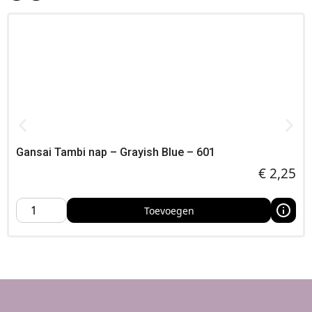
Je vindt dit product bij Foamtastic Crafts, Kies de leverwijze
die past bij jouw planning — aan huis, in het atelier of op een
creatieve conventie,
Gansai Tambi nap – Grayish Blue – 601
€
2,25
Toevoegen