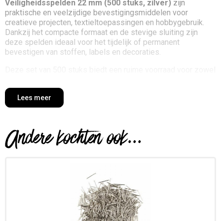
Veiligheidsspelden 22 mm (500 stuks, zilver)
zijn
praktische en veelzijdige bevestigingsmiddelen voor
creatieve projecten, textieltoepassingen en hobbygebruik.
Dankzij het compacte formaat en de stevige sluiting zijn
deze spelden ideaal voor het tijdelijk of permanent
bevestigen van stoffen, labels en decoraties.
Deze set van 500 stuks biedt een ruime voorraad voor zowel
kleine als grotere projecten binnen handwerken,
kostuumontwerp en creatieve toepassingen.
Lees meer
Wat zijn veiligheidsspelden?
Veiligheidsspelden zijn metalen spelden met een
Andere kochten ook...
beschermde sluiting, waardoor de punt veilig is afgedekt
tijdens gebruik. Dit maakt ze geschikt voor gebruik op textiel
en andere materialen zonder risico op verwondingen of
beschadigingen.
De lengte van
22 mm
maakt deze spelden bijzonder
geschikt voor fijn werk en kleinere bevestigingen.
Toepassingen en mogelijkheden