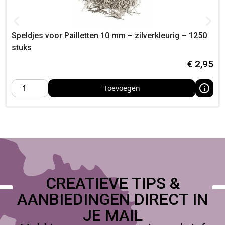
Deze veiligheidsspelden zijn breed inzetbaar voor zowel
praktische als creatieve toepassingen.
Speldjes voor Pailletten 10 mm – zilverkleurig – 1250
Veelgebruikte toepassingen zijn:
stuks
• bevestigen van stoffen en kleding
€
2,95
• maken van broches en sieraden
• gebruik bij naaiprojecten en handwerken
Toevoegen
• tijdelijke fixatie bij kostuums en cosplay
• decoratieve toepassingen en DIY-projecten
• bevestigen van labels of naamkaartjes
Eigenschappen van de
veiligheidsspelden
Deze spelden combineren functionaliteit met gebruiksgemak
en zijn geschikt voor uiteenlopende toepassingen.
CREATIEVE TIPS &
Belangrijke eigenschappen:
AANBIEDINGEN DIRECT IN
• lengte: 22 mm
JE MAIL
• kleur: zilver