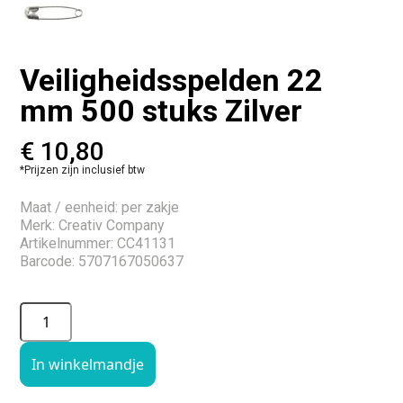
Veiligheidsspelden 22
mm 500 stuks Zilver
€
10,80
*Prijzen zijn inclusief btw
Maat / eenheid: per zakje
Merk: Creativ Company
Artikelnummer: CC41131
Barcode: 5707167050637
In winkelmandje