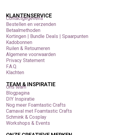
KLANTENSERVICE
Contactgegevens
Bestellen en verzenden
Betaalmethoden
Kortingen | Bundle Deals | Spaarpunten
Kadobonnen
Ruilen & Retourneren
Algemene voorwaarden
Privacy Statement
F.A.Q.
Klachten
TEAM & INSPIRATIE
Ons team
Blogpagina
DIY Inspiratie
Nog meer Foamtastic Crafts
Carnaval met Foamtastic Crafts
Schmink & Cosplay
Workshops & Events
ONZE CREATIEVE MERKEN