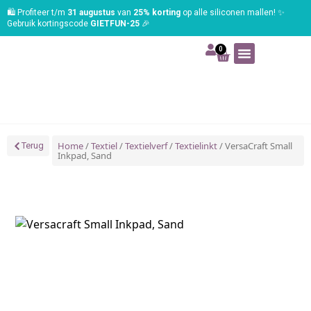
🛍️ Profiteer t/m
31 augustus
van
25% korting
op alle siliconen mallen! ✨
Gebruik kortingscode
GIETFUN-25
🎉
0
Art | Home deco
Foam | Worbla
Schmink | SFX
Tekenen | Schilderen
Blog | Workshop
Home
/
Textiel
/
Textielverf
/
Textielinkt
/ VersaCraft Small
Terug
Inkpad, Sand