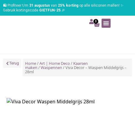
🛍️ Profiteer t/m
31 augustus
van
25% korting
op alle siliconen mallen! ✨
Gebruik kortingscode
GIETFUN-25
🎉
0
Art | Home deco
Foam | Worbla
Schmink | SFX
Tekenen | Schilderen
Blog | Workshop
Home
/
Art | Home Deco
/
Kaarsen
Terug
maken
/
Waspennen
/ Viva Decor – Waspen Middelgrijs –
28ml