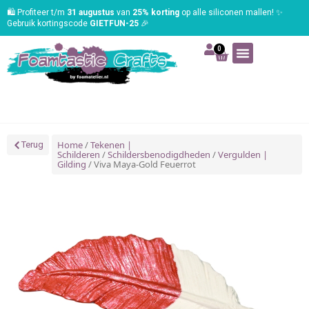
🛍️ Profiteer t/m
31 augustus
van
25% korting
op alle siliconen mallen! ✨
Gebruik kortingscode
GIETFUN-25
🎉
0
Art | Home deco
Foam | Worbla
Schmink | SFX
Tekenen | Schilderen
Blog | Workshop
Home
/
Tekenen |
Terug
Schilderen
/
Schildersbenodigdheden
/
Vergulden |
Gilding
/ Viva Maya-Gold Feuerrot