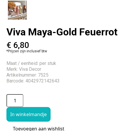
Viva Maya-Gold Feuerrot
€
6,80
*Prijzen zijn inclusief btw
Maat / eenheid: per stuk
Merk: Viva Decor
Artikelnummer: 7525
Barcode: 4042972142643
In winkelmandje
Toevoegen aan wishlist