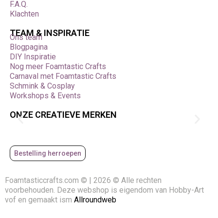
F.A.Q.
luxe metallic effect. De verf biedt een sterke dekking, snelle
Klachten
droging en uitstekende hechting op diverse ondergronden.
De intense rode kleur met metallic glans maakt elk project
TEAM & INSPIRATIE
expressiever, dieper en visueel aantrekkelijker.
Ons team
Blogpagina
Bestel
Viva Maya-Gold Vuurrood 45 ml
eenvoudig bij
DIY Inspiratie
Foamtastic Crafts
en geef jouw creaties een krachtige
Nog meer Foamtastic Crafts
metallic uitstraling vol warmte en karakter.
Carnaval met Foamtastic Crafts
Schmink & Cosplay
Workshops & Events
ONZE CREATIEVE MERKEN
Bestelling herroepen
Foamtasticcrafts.com © | 2026 © Alle rechten
voorbehouden. Deze webshop is eigendom van Hobby-Art
vof en gemaakt ism
Allroundweb