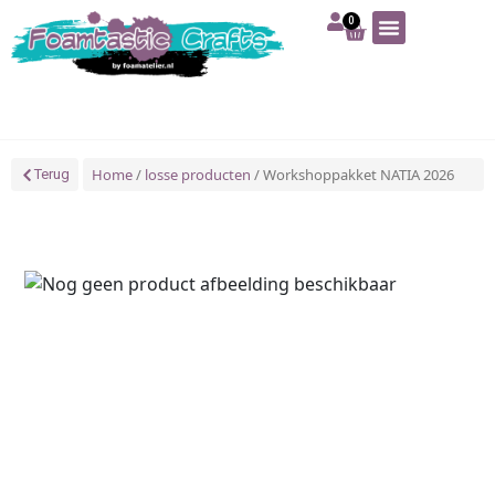
0
Art | Home deco
Foam | Worbla
Schmink | SFX
Tekenen | Schilderen
Blog | Workshop
Home
/
losse producten
/ Workshoppakket NATIA 2026
Terug