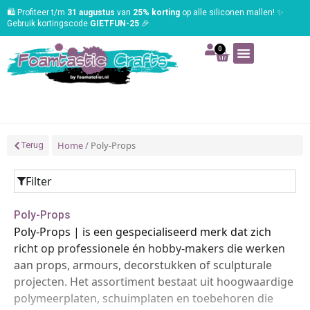
🛍️ Profiteer t/m
31 augustus
van
25% korting
op alle siliconen mallen! ✨
Gebruik kortingscode
GIETFUN-25
🎉
0
Art | Home deco
Foam | Worbla
Schmink | SFX
Tekenen | Schilderen
Blog | Workshop
Home
/ Poly-Props
Terug
Filter
Poly-Props
Poly-Props | is een gespecialiseerd merk dat zich
richt op professionele én hobby-makers die werken
aan props, armours, decorstukken of sculpturale
projecten. Het assortiment bestaat uit hoogwaardige
polymeerplaten, schuimplaten en toebehoren die