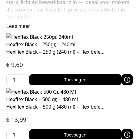
sterk, licht én bewerkbaar zijn — ideaal voor makers
die streven naar kwaliteit, precisie en creativiteit in
hun werk.
Lees meer
Hexflex Black – 250gr, – 240ml
HexFlex Black – 250 g (240 ml) – Flexibele…
€
9,60
Toevoegen
Hexflex Black – 500 gr, – 480 ml
HexFlex Black – 500 g (480 ml) – Flexibele…
€
13,99
Toevoegen