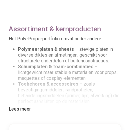
Assortiment & kernproducten
Het Poly-Props-portfolio omvat onder andere:
Polymeerplaten & sheets
– stevige platen in
diverse diktes en afmetingen, geschikt voor
structurele onderdelen of buitenconstructies.
Schuimplaten & foam-combinaties
–
lichtgewicht maar stabiele materialen voor props,
maquettes of cosplay-elementen.
Toebehoren & accessoires
– zoals
bevestigingsmiddelen, randprofielen,
behandelingsmiddelen (primer, lijm, afwerking) die
perfect aansluiten op de materialen.
Lees meer
Waarom kiezen voor Poly-Props?
Poly-Props biedt unieke voordelen voor makers die
verder willen gaan dan standaard hobby­materialen: