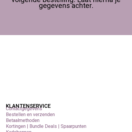
gegevens achter.
Ontdek Poly-Props bij Foamtastic
Crafts
Ben je klaar om je prop-bouw, decor-constructie of
creatieve project te versterken met hoogwaardige
materialen? Ontdek het Poly-Props-assortiment via
Foamtastic Crafts, bestel eenvoudig online en til je
werk naar een hoger niveau.
Structureer, bouw,
finetune – met Poly-Props.
KLANTENSERVICE
Contactgegevens
Bestellen en verzenden
Betaalmethoden
Kortingen | Bundle Deals | Spaarpunten