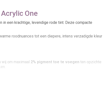
Acrylic One
n in een krachtige, levendige rode tint. Deze compacte
e warme roodnuances tot een diepere, intens verzadigde kleur
en wij om maximaal
2% pigment toe te voegen
ten opzichte
ken.
jn onderling mengbaar, waardoor vrijwel alle RAL-kleuren en
 makers die werken met expressieve kleurvlakken, accenten of