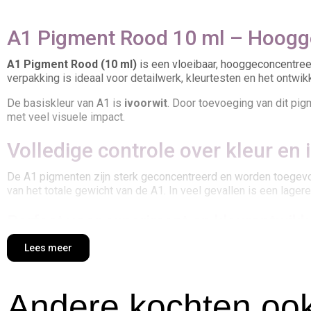
A1 Pigment Rood 10 ml – Hoogge
A1 Pigment Rood (10 ml)
is een vloeibaar, hooggeconcentreer
verpakking is ideaal voor detailwerk, kleurtesten en het ontwi
De basiskleur van A1 is
ivoorwit
. Door toevoeging van dit pig
met veel visuele impact.
Volledige controle over kleur en i
De A1 pigmenten zijn sterk geconcentreerd en worden toegevo
van het totale gewicht van de A1. In veel gevallen is een lage
Perfect voor experiment en kleurontwikk
Met deze kleine verpakking kun je eenvoudig kleursterkte test
Lees meer
maatwerk tinten gerealiseerd kunnen worden. Daardoor is deze
thematische objecten.
Andere kochten ook
Correcte verwerking binnen het