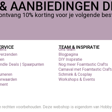
 & AANBIEDINGEN DI
ontvang 10% korting voor je volgende beste
k
controle wil over kleur bij kleinere projecten en experimenten 
ERVICE
TEAM & INSPIRATIE
vens
Ons team
 verzenden
Blogpagina
den
DIY Inspiratie
undle Deals | Spaarpunten
Nog meer Foamtastic Crafts
Carnaval met Foamtastic Craft
urneren
Schmink & Cosplay
orwaarden
Workshops & Events
ement
le rechten voorbehouden. Deze webshop is eigendom van Hobby