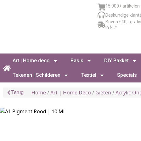
15.000+ artikelen
Deskundige klant
Boven €40,- grati
in NL*
Art | Home deco
Basis
DIY Pakket
Tekenen | Schilderen
Textiel
Specials
Home
/
Art | Home Deco
/
Gieten
/
Acrylic On
Terug