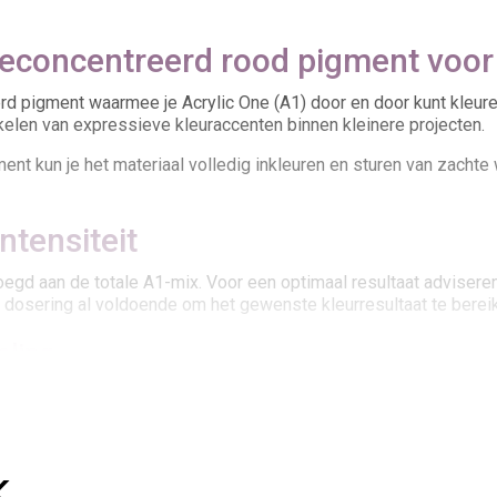
concentreerd rood pigment voor 
d pigment waarmee je Acrylic One (A1) door en door kunt kleure
kkelen van expressieve kleuraccenten binnen kleinere projecten.
ment kun je het materiaal volledig inkleuren en sturen van zacht
ntensiteit
egd aan de totale A1-mix. Voor een optimaal resultaat adviser
re dosering al voldoende om het gewenste kleurresultaat te berei
eling
en, nuances opbouwen en combinaties verfijnen. De pigmenten zi
 variant bijzonder geschikt voor kunstenaars, decorbouwers en
...
 A1-systeem