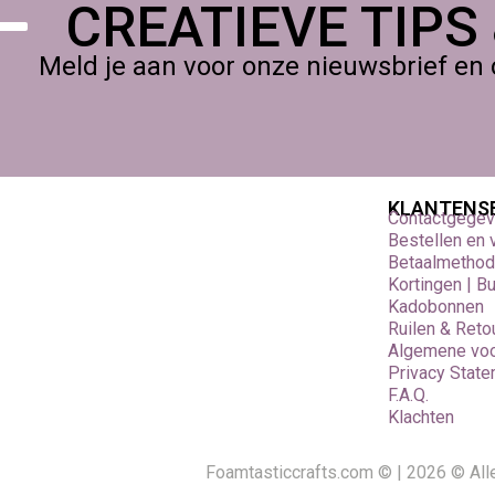
CREATIEVE TIPS
Toevoegen aan A1 Liquid voor optimale verdeling
Meld je aan voor onze nieuwsbrief en 
Compact en krachtig kleurgebrui
A1 Pigment Rood 10 ml is de perfecte keuze voor wie maximale 
rode tint met veel karakter en expressie.
KLANTENS
Contactgege
Bestellen en
Betaalmetho
Kortingen | B
Kadobonnen
Ruilen & Reto
Algemene vo
Privacy Stat
F.A.Q.
Klachten
Foamtasticcrafts.com © | 2026 © Al