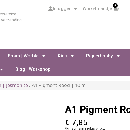
0
Inloggen
Winkelmandje
enservice
s verzending
Foam | Worbla
Kids
Papierhobby
Blog | Workshop
e | Jesmonite
/ A1 Pigment Rood | 10 ml
A1 Pigment Ro
€
7,85
*Prijzen zijn inclusief btw