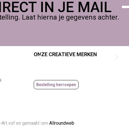
RECT IN JE MAIL
lling. Laat hierna je gegevens achter.
met Acrylic One, en daarbij zoekt naar een warme, levendige
ONZE CREATIEVE MERKEN
s
Bestelling herroepen
-Art vof en gemaakt ism
Allroundweb