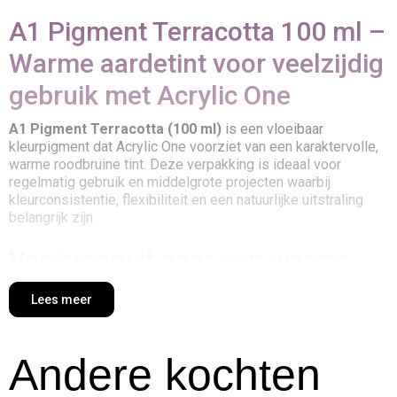
A1 Pigment Terracotta 100 ml –
Warme aardetint voor veelzijdig
gebruik met Acrylic One
A1 Pigment Terracotta (100 ml)
is een vloeibaar
kleurpigment dat Acrylic One voorziet van een karaktervolle,
warme roodbruine tint. Deze verpakking is ideaal voor
regelmatig gebruik en middelgrote projecten waarbij
kleurconsistentie, flexibiliteit en een natuurlijke uitstraling
belangrijk zijn.
Van ivoorwit naar een warme
terracotta uitstraling
Lees meer
A1 heeft van nature een ivoorwitte basiskleur. Door
toevoeging van dit pigment kan het materiaal volledig worden
Andere kochten
ingekleurd tot een warme, aardse tint die uitstekend past bij
organische vormen, mediterrane sferen, rustieke afwerkingen
en decoratieve toepassingen met een ambachtelijk karakter.