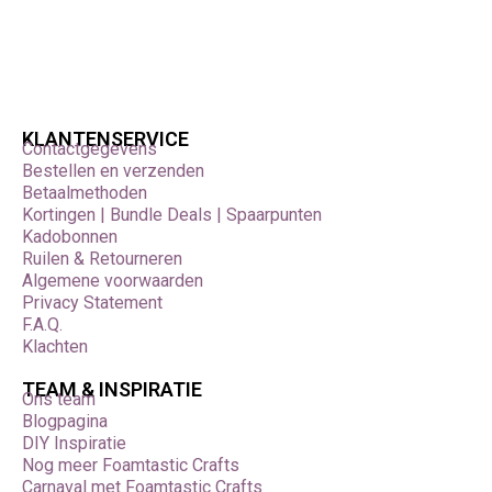
Consistente kleurresultaten
Toevoegen aan A1 Liquid voor optimale verdeling
De ideale balans tussen
controle en uitstraling
KLANTENSERVICE
Contactgegevens
A1 Pigment Terracotta 100 ml biedt een betrouwbare en
Bestellen en verzenden
flexibele oplossing voor iedereen die regelmatig werkt met
Betaalmethoden
gekleurd Acrylic One en op zoek is naar een warme,
Kortingen | Bundle Deals | Spaarpunten
karaktervolle kleur met natuurlijke diepte en decoratieve
Kadobonnen
kracht.
Ruilen & Retourneren
Algemene voorwaarden
Privacy Statement
F.A.Q.
Klachten
TEAM & INSPIRATIE
Ons team
Blogpagina
DIY Inspiratie
Nog meer Foamtastic Crafts
Carnaval met Foamtastic Crafts