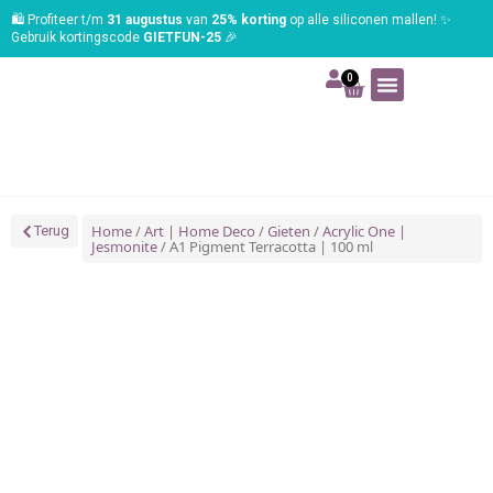
🛍️ Profiteer t/m
31 augustus
van
25% korting
op alle siliconen mallen! ✨
Gebruik kortingscode
GIETFUN-25
🎉
0
Art | Home deco
Foam | Worbla
Schmink | SFX
Tekenen | Schilderen
Blog | Workshop
Home
/
Art | Home Deco
/
Gieten
/
Acrylic One |
Terug
Jesmonite
/ A1 Pigment Terracotta | 100 ml