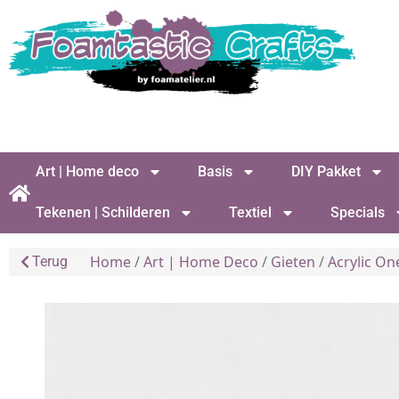
Art | Home deco
Basis
DIY Pakket
Tekenen | Schilderen
Textiel
Specials
Home
/
Art | Home Deco
/
Gieten
/
Acrylic On
Terug