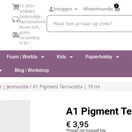
15.000+
0
Inloggen
Winkelmandje
artikelen
Deskundige
klantenservice
Boven €40,-
gratis
verzending
in NL*
Foam | Worbla
Kids
Papierhobby
Blog | Workshop
e | Jesmonite
/ A1 Pigment Terracotta | 10 ml
A1 Pigment Ter
€
3,95
*Prijzen zijn inclusief btw