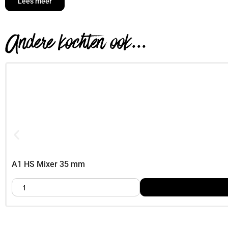
Lees meer
kunnen worden. Hierdoor is deze variant bijzonder geschikt vo
Correcte verwerking binnen het
Andere kochten ook...
Toevoegen aan de vloeistofcomponent
Voor een egale kleurverdeling wordt het pigment toegevoegd 
ontstaat een homogeen gekleurd eindresultaat zonder strepen,
Constante kleur bij projecten
Om kleurverschillen te minimaliseren adviseren wij om binnen 
A1 Liquid te pigmenteren.
Houd er rekening mee dat het in de praktijk vrijwel onmogelijk 
A1 HS Mixer 35 mm
mengmomenten, wisselende droogomstandigheden of verschill
Kenmerken en eigenschappen
Vloeibaar, hooggeconcentreerd pigment
Maximaal 2% dosering aanbevolen