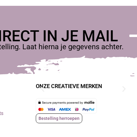
RECT IN JE MAIL
lling. Laat hierna je gegevens achter.
ten met Acrylic One, en daarbij op zoek is naar een warme,
ONZE CREATIEVE MERKEN
ts
Bestelling herroepen