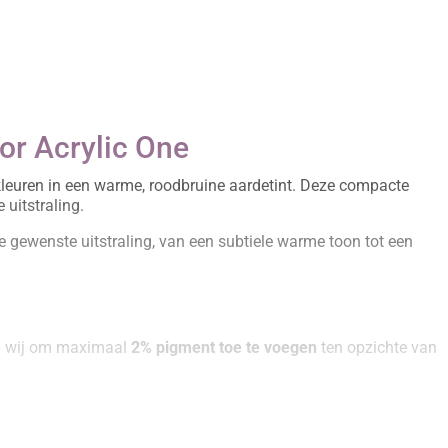
or Acrylic One
kleuren in een warme, roodbruine aardetint. Deze compacte
 uitstraling.
e gewenste uitstraling, van een subtiele warme toon tot een
en wij om maximaal
2% pigment toe te voegen
ten opzichte van
oor vrijwel alle RAL-kleuren en maatwerk tinten gerealiseerd