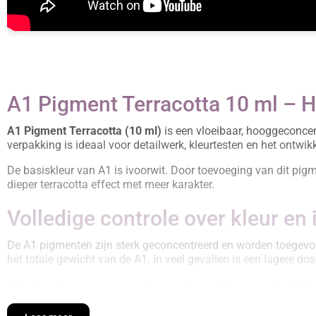
A1 Pigment Terracotta 10 ml – 
A1 Pigment Terracotta (10 ml)
is een vloeibaar, hooggeconcen
verpakking is ideaal voor detailwerk, kleurtesten en het ontwik
De basiskleur van A1 is ivoorwit. Door toevoeging van dit pigm
dieper terracotta effect met meer karakter.
Volledige controle over kleur en 
De A1 pigmenten zijn sterk geconcentreerd en worden toegevo
het totale gewicht van de A1. In veel gevallen is een lagere do
Perfect voor experiment en kleurontwikk
Met deze kleine verpakking kun je eenvoudig kleuren testen, m