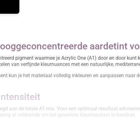
Hooggeconcentreerde aardetint vo
treerd pigment waarmee je Acrylic One (A1) door en door kunt 
kelen van verfijnde kleurnuances met een natuurlijke, mediterrane
ent kun je het materiaal volledig inkleuren en aanpassen naar d
intensiteit
egd aan de totale A1-mix. Voor een optimaal resultaat adviser
sering al voldoende om het gewenste kleurresultaat te bereiken.
eling
engen en verfijnen. De pigmenten zijn onderling mengbaar, waard