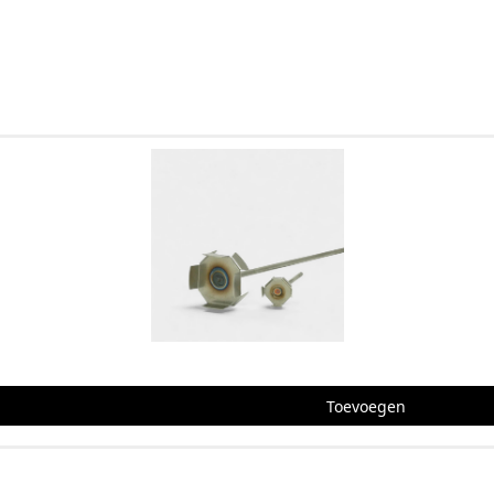
or kunstenaars, decorbouwers en makers die gericht werken aan sf
 A1-systeem
aan de
A1 vloeistof (A1 Liquid)
vóór het mengen met het poeder. 
 wolkvorming of ongewenste kleurverschillen.
één project met dezelfde batch pigment te werken. Bij grotere t
is om 100% kleuridentieke resultaten te garanderen. Kleine kleurv
en in laagdikte.
Toevoegen