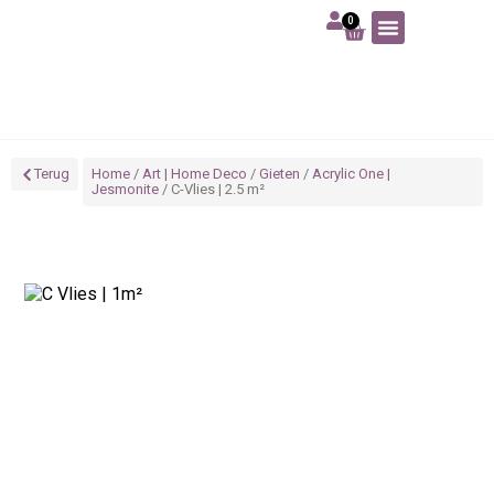
0
Art | Home deco
Foam | Worbla
Schmink | SFX
Tekenen | Schilderen
Blog | Workshop
Terug
Home
/
Art | Home Deco
/
Gieten
/
Acrylic One |
Jesmonite
/ C-Vlies | 2.5 m²