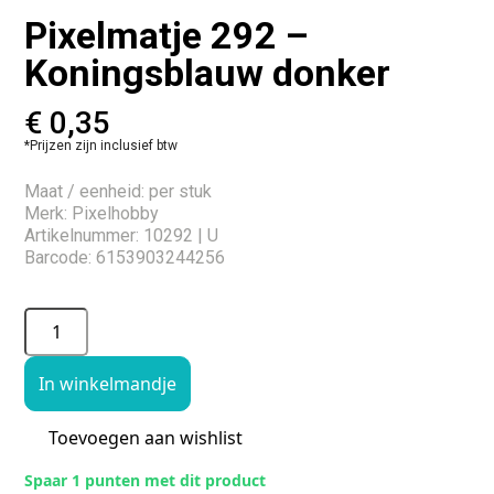
Pixelmatje 292 –
Koningsblauw donker
€
0,35
*Prijzen zijn inclusief btw
Maat / eenheid: per stuk
Merk: Pixelhobby
Artikelnummer: 10292 | U
Barcode: 6153903244256
In winkelmandje
Toevoegen aan wishlist
Spaar 1 punten met dit product