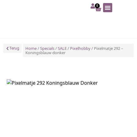
0
Art | Home deco
Foam | Worbla
Schmink | SFX
Tekenen | Schilderen
Blog | Workshop
Home
/
Specials
/
SALE
/
Pixelhobby
/ Pixelmatje 292 –
Terug
Koningsblauw donker