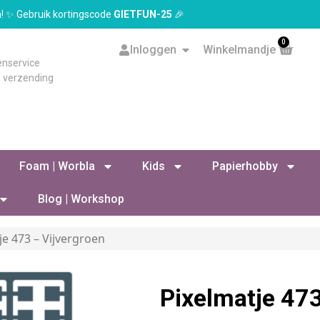
en! ✨ Gebruik kortingscode
GIETFUN-25
🎉
0
Inloggen
Winkelmandje
enservice
s verzending
Foam | Worbla
Kids
Papierhobby
Blog | Workshop
je 473 – Vijvergroen
Pixelmatje 473