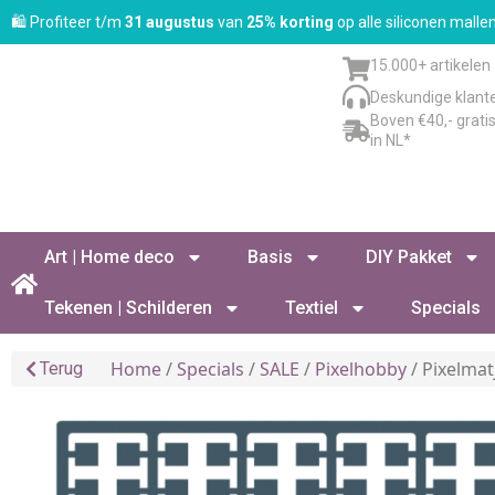
🛍️ Profiteer t/m
31 augustus
van
25% korting
op alle siliconen mall
15.000+ artikelen
Deskundige klant
Boven €40,- grati
in NL*
Art | Home deco
Basis
DIY Pakket
Tekenen | Schilderen
Textiel
Specials
Home
/
Specials
/
SALE
/
Pixelhobby
/ Pixelmat
Terug