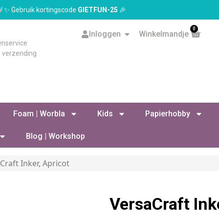
en! ✨ Gebruik kortingscode
GIETFUN-25
🎉
0
Inloggen
Winkelmandje
enservice
s verzending
Foam | Worbla
Kids
Papierhobby
Blog | Workshop
Craft Inker, Apricot
VersaCraft Ink