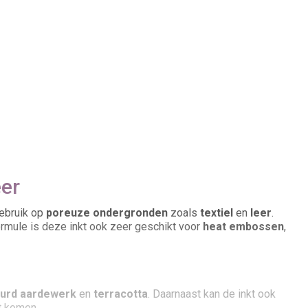
eer
gebruik op
poreuze ondergronden
zoals
textiel
en
leer
.
rmule is deze inkt ook zeer geschikt voor
heat embossen
,
urd aardewerk
en
terracotta
. Daarnaast kan de inkt ook
t komen.