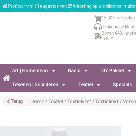
🛍️ Profiteer t/m
31 augustus
van
25% korting
op alle siliconen mall
15.000+ artikelen
Deskundige klant
Boven €40,- grati
in NL*
Art | Home deco
Basis
DIY Pakket
Tekenen | Schilderen
Textiel
Specials
Home
/
Textiel
/
Textielverf
/
Textielinkt
/ Versa
Terug