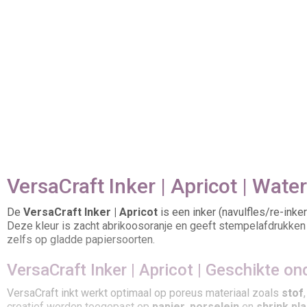
VersaCraft Inker | Apricot | Wate
De
VersaCraft Inker | Apricot
is een inker (navulfles/re-inke
Deze kleur is zacht abrikoosoranje en geeft stempelafdrukken 
zelfs op gladde papiersoorten.
VersaCraft Inker | Apricot | Geschikte o
VersaCraft inkt werkt optimaal op poreus materiaal zoals
stof
creatief worden toegepast op
papier
,
porselein
en
shrink pla