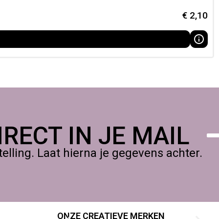
n kinderen. Volg altijd de aanwijzingen op de verpakking.
€
2,10
RECT IN JE MAIL
lling. Laat hierna je gegevens achter.
ONZE CREATIEVE MERKEN