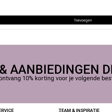
 ogen en mond, was handen na gebruik en bewaar buiten bereik va
Toevoegen
 & AANBIEDINGEN DI
ontvang 10% korting voor je volgende beste
ERVICE
TEAM & INSPIRATIE