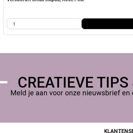
Uitsluitend bedoeld voor creatief gebruik. Vermijd contact met
Specificaties
Artikelnummer: RK-000-132
EAN: 712353581326
Serie: VersaCraft
Type: Inker / waterbasis pigmentinkt
CREATIEVE TIPS
Meld je aan voor onze nieuwsbrief en 
KLANTENS