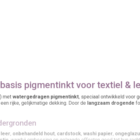
rbasis pigmentinkt voor textiel & l
r) met
watergedragen pigmentinkt
, speciaal ontwikkeld voor 
een rijke, gelijkmatige dekking. Door de
langzaam drogende
fo
ndergronden
,
leer
,
onbehandeld hout
,
cardstock
,
washi papier
,
ongeglazu
stic
, waarbij embossing en gelaagde effecten goed tot hun rech