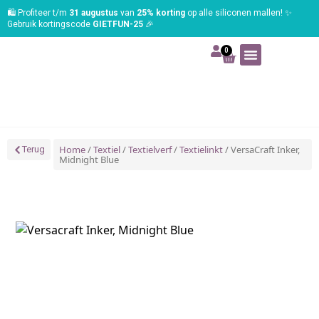
🛍️ Profiteer t/m
31 augustus
van
25% korting
op alle siliconen mallen! ✨
Gebruik kortingscode
GIETFUN-25
🎉
0
Art | Home deco
Foam | Worbla
Schmink | SFX
Tekenen | Schilderen
Blog | Workshop
Home
/
Textiel
/
Textielverf
/
Textielinkt
/ VersaCraft Inker,
Terug
Midnight Blue