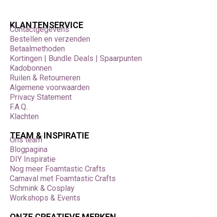
Specificaties
Artikelnummer: RK-000-162
KLANTENSERVICE
EAN: 712353581623
Contactgegevens
Serie: VersaCraft
Bestellen en verzenden
Type: Inker / waterbasis pigmentinkt
Betaalmethoden
Kortingen | Bundle Deals | Spaarpunten
Kadobonnen
Ruilen & Retourneren
Algemene voorwaarden
Privacy Statement
F.A.Q.
Klachten
TEAM & INSPIRATIE
Ons team
Blogpagina
DIY Inspiratie
Nog meer Foamtastic Crafts
Carnaval met Foamtastic Crafts
Schmink & Cosplay
Workshops & Events
ONZE CREATIEVE MERKEN