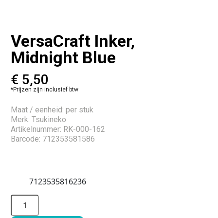
VersaCraft Inker,
Midnight Blue
€
5,50
*Prijzen zijn inclusief btw
Maat / eenheid: per stuk
Merk: Tsukineko
Artikelnummer: RK-000-162
Barcode: 712353581586
7123535816236