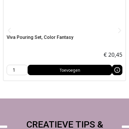
Bestellen bij Foamtastic Crafts
Foamtastic Crafts levert snel vanuit Nederland door heel
Europa, Bestel online of haal je bestelling af in ons atelier of
op een creatieve conventie,
Viva Pouring Set, Color Fantasy
€
20,45
Toevoegen
CREATIEVE TIPS &