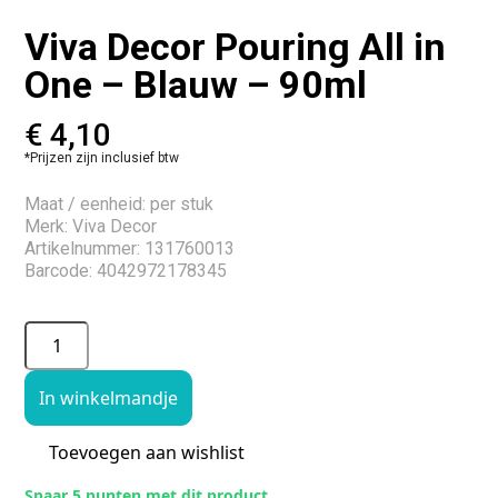
Viva Decor Pouring All in
One – Blauw – 90ml
€
4,10
*Prijzen zijn inclusief btw
Maat / eenheid: per stuk
Merk: Viva Decor
Artikelnummer: 131760013
Barcode: 4042972178345
In winkelmandje
Toevoegen aan wishlist
Spaar 5 punten met dit product