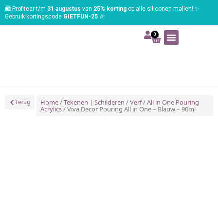
🛍️ Profiteer t/m
31 augustus
van
25% korting
op alle siliconen mallen! ✨
Gebruik kortingscode
GIETFUN-25
🎉
0
Art | Home deco
Foam | Worbla
Schmink | SFX
Tekenen | Schilderen
Blog | Workshop
Home
/
Tekenen | Schilderen
/
Verf
/
All in One Pouring
Terug
Acrylics
/ Viva Decor Pouring All in One – Blauw – 90ml