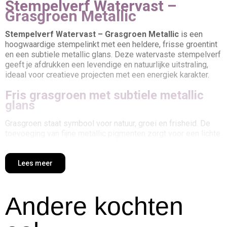
Stempelverf Watervast –
Grasgroen Metallic
Stempelverf Watervast – Grasgroen Metallic
is een
hoogwaardige stempelinkt met een heldere, frisse groentint
en een subtiele metallic glans. Deze watervaste stempelverf
geeft je afdrukken een levendige en natuurlijke uitstraling,
ideaal voor creatieve projecten met een energiek karakter.
Fris grasgroen met subtiele metallic
glans
Grasgroen staat symbool voor natuur, groei en frisheid. De
toevoeging van fijne metallic pigmenten zorgt voor een lichte
shimmer die het licht subtiel reflecteert. Hierdoor krijgen
stempelafdrukken extra diepte zonder hun frisse karakter te
verliezen.
Lees meer
Watervaste formule voor creatieve
vrijheid
Andere kochten
Na droging is de inkt volledig watervast, waardoor afdrukken
niet uitlopen bij contact met water, verf of inkt. Dit maakt