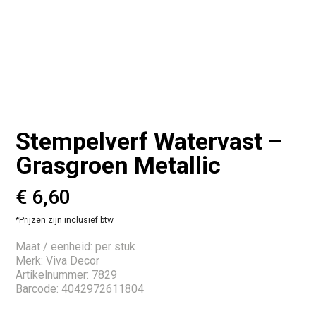
Stempelverf Watervast –
Grasgroen Metallic
€
6,60
*Prijzen zijn inclusief btw
Maat / eenheid: per stuk
Merk: Viva Decor
Artikelnummer: 7829
Barcode: 4042972611804