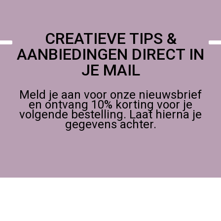
Watervast na droging
Frisse, levendige kleur met subtiele shimmer
Goede zichtbaarheid op lichte en donkere ondergronden
CREATIEVE TIPS &
Compatibel met aquarel, markers en mixed media
Gelijkmatige dekking en scherp afdrukresultaat
AANBIEDINGEN DIRECT IN
JE MAIL
Meld je aan voor onze nieuwsbrief
en ontvang 10% korting voor je
volgende bestelling. Laat hierna je
gegevens achter.