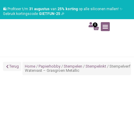
🛍️ Profiteer t/m
31 augustus
van
25% korting
op alle siliconen mallen! ✨
Gebruik kortingscode
GIETFUN-25
🎉
0
Art | Home deco
Foam | Worbla
Schmink | SFX
Tekenen | Schilderen
Blog | Workshop
Terug
Home
/
Papierhobby
/
Stempelen
/
Stempelinkt
/ Stempelverf
Watervast – Grasgroen Metallic