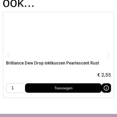
ook...
deze stempelverf ideaal voor gebruik in combinatie met
aquarel, alcoholmarkers en diverse mixed media technieken.
Gelijkmatige dekking en strak resultaat
De inkt verdeelt zich gelijkmatig over het stempeloppervlak
en zorgt voor een consistente overdracht. De frisse kleur
biedt een goede zichtbaarheid op zowel lichte als donkere
ondergronden, met een mooi metallic effect.
Ideaal voor natuurlijke en levendige
ontwerpen
Brilliance Dew Drop inktkussen Pearlescent Rust
Deze grasgroene metallic stempelverf is bijzonder geschikt
voor kaarten maken, lente- en natuurthema’s, scrapbooking en
€
2,55
creatieve projecten met een frisse uitstraling. De combinatie
van kleur en glans maakt deze inkt veelzijdig en inspirerend
Toevoegen
in gebruik.
Kenmerken van Stempelverf Watervast
– Grasgroen Metallic
Grasgroene stempelinkt met metallic glans