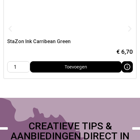
over de afdruk heen werkt, zoals aquarel, alcoholmarkers en
mixed media projecten.
Gelijkmatige dekking met subtiel
resultaat
StaZon Ink Carribean Green
De inkt verdeelt zich gelijkmatig over het stempeloppervlak
en zorgt voor een consistente overdracht. Door de lichte
€
6,70
kleur is de dekking subtieler op lichte ondergronden, terwijl
op donkere materialen juist een mooi contrast ontstaat met
Toevoegen
een frisse metallic glans.
Ideaal voor frisse en speelse
ontwerpen
Deze lindegroene metallic stempelverf is bijzonder geschikt
voor kaarten maken, lente- en natuurthema’s, scrapbooking en
moderne creatieve projecten. De frisse kleur en lichte glans
maken deze inkt perfect voor levendige en toegankelijke
CREATIEVE TIPS &
designs.
AANBIEDINGEN DIRECT IN