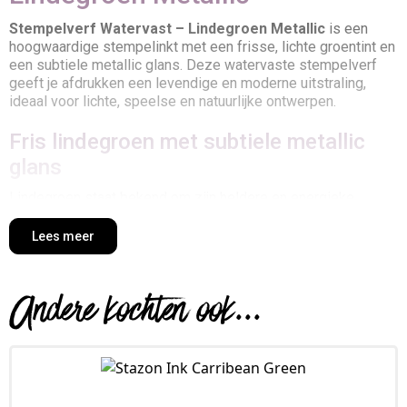
Stempelverf Watervast – Lindegroen Metallic
is een
hoogwaardige stempelinkt met een frisse, lichte groentint en
een subtiele metallic glans. Deze watervaste stempelverf
geeft je afdrukken een levendige en moderne uitstraling,
ideaal voor lichte, speelse en natuurlijke ontwerpen.
Fris lindegroen met subtiele metallic
glans
Lindegroen staat bekend om zijn heldere en energieke
karakter. De toevoeging van fijne metallic pigmenten zorgt
voor een zachte shimmer die het licht subtiel reflecteert.
Lees meer
Hierdoor krijgen stempelafdrukken een frisse uitstraling met
een verfijnd glanseffect.
Andere kochten ook...
Watervaste formule voor creatieve
toepassingen
Na droging is de inkt volledig watervast, waardoor afdrukken
niet uitlopen bij contact met water, verf of inkt. Dit maakt
deze stempelverf zeer geschikt voor technieken waarbij je