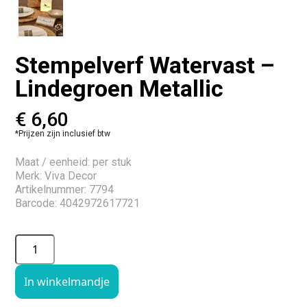
Stempelverf Watervast –
Lindegroen Metallic
€
6,60
*Prijzen zijn inclusief btw
Maat / eenheid: per stuk
Merk: Viva Decor
Artikelnummer: 7794
Barcode: 4042972617721
In winkelmandje