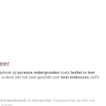
leer
 gebruik op
poreuze ondergronden
zoals
textiel
en
leer
.
 is deze inkt ook zeer geschikt voor
heat embossen
, zelfs
urd aardewerk
en
terracotta
. Daarnaast kan de inkt ook
t komen.