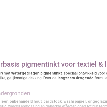
rbasis pigmentinkt voor textiel & 
er) met
watergedragen pigmentinkt
, speciaal ontwikkeld voor
ijke, gelijkmatige dekking. Door de
langzaam drogende
formule
ondergronden
,
leer
,
onbehandeld hout
,
cardstock
,
washi papier
,
ongeglazu
stic
, waarbij embossing en gelaagde effecten goed tot hun rech