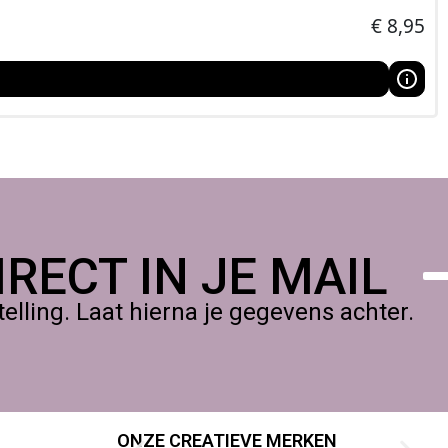
n kinderen. Volg altijd de aanwijzingen op de verpakking.
€
8,95
RECT IN JE MAIL
lling. Laat hierna je gegevens achter.
ONZE CREATIEVE MERKEN