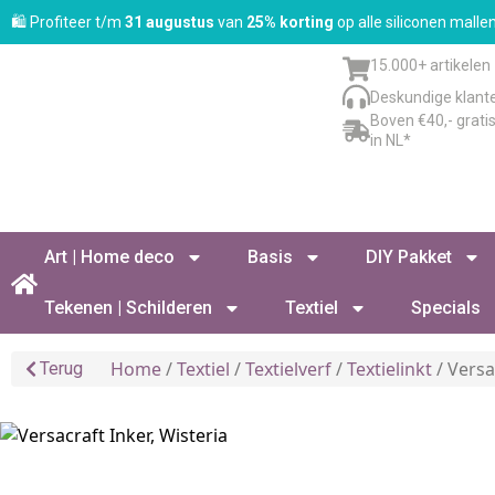
🛍️ Profiteer t/m
31 augustus
van
25% korting
op alle siliconen mall
15.000+ artikelen
Deskundige klant
Boven €40,- grati
in NL*
Art | Home deco
Basis
DIY Pakket
Tekenen | Schilderen
Textiel
Specials
Home
/
Textiel
/
Textielverf
/
Textielinkt
/ Versa
Terug