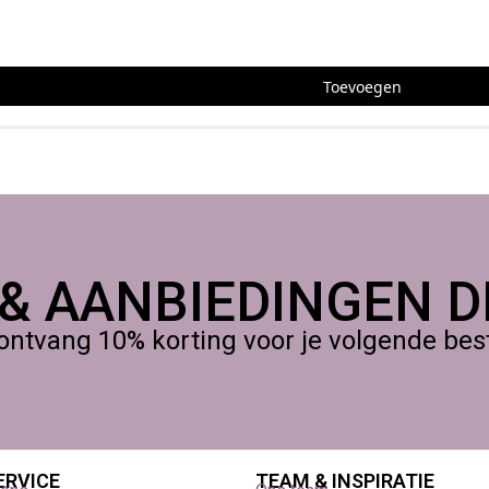
 ogen en mond, was handen na gebruik en bewaar buiten bereik va
Toevoegen
 & AANBIEDINGEN DI
ontvang 10% korting voor je volgende beste
ERVICE
TEAM & INSPIRATIE