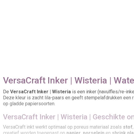
VersaCraft Inker | Wisteria | Wate
De
VersaCraft Inker | Wisteria
is een inker (navulfles/re-ink
Deze kleur is zacht lila-paars en geeft stempelafdrukken een r
op gladde papiersoorten.
VersaCraft Inker | Wisteria | Geschikte 
VersaCraft inkt werkt optimaal op poreus materiaal zoals
stof
creatief worden toegepast op
papier
,
porselein
en
shrink pla