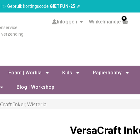
en! ✨ Gebruik kortingscode
GIETFUN-25
🎉
0
Inloggen
Winkelmandje
enservice
s verzending
Foam | Worbla
Kids
Papierhobby
Blog | Workshop
Craft Inker, Wisteria
VersaCraft Ink