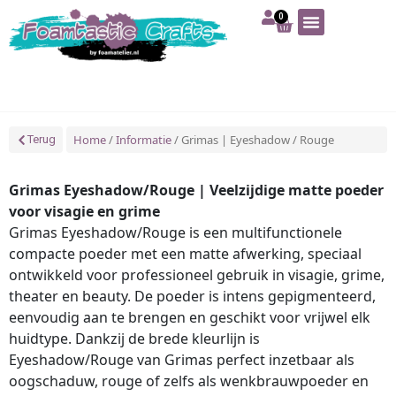
0
Art | Home deco
Foam | Worbla
Schmink | SFX
Tekenen | Schilderen
Blog | Workshop
Home
/
Informatie
/ Grimas | Eyeshadow / Rouge
Terug
Grimas Eyeshadow/Rouge | Veelzijdige matte poeder
voor visagie en grime
Grimas Eyeshadow/Rouge is een multifunctionele
compacte poeder met een matte afwerking, speciaal
ontwikkeld voor professioneel gebruik in visagie, grime,
theater en beauty. De poeder is intens gepigmenteerd,
eenvoudig aan te brengen en geschikt voor vrijwel elk
huidtype. Dankzij de brede kleurlijn is
Eyeshadow/Rouge van Grimas perfect inzetbaar als
oogschaduw, rouge of zelfs als wenkbrauwpoeder en