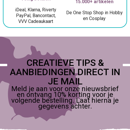
15.000+ artikelen
iDeal, Klarna, Riverty
De One Stop Shop in Hobby
PayPal, Bancontact,
en Cosplay
VVV Cadeaukaart
CREATIEVE TIPS &
AANBIEDINGEN DIRECT IN
JE MAIL
Meld je aan voor onze nieuwsbrief
en ontvang 10% korting voor je
volgende bestelling. Laat hierna je
gegevens achter.