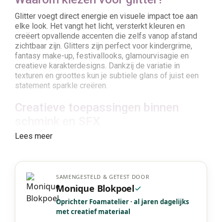
Glitter voegt direct energie en visuele impact toe aan
elke look. Het vangt het licht, versterkt kleuren en
creëert opvallende accenten die zelfs vanop afstand
zichtbaar zijn. Glitters zijn perfect voor kindergrime,
fantasy make-up, festivallooks, glamourvisagie en
creatieve karakterdesigns. Dankzij de variatie in
texturen en groottes kun je subtiele glans of juist een
statement sparkle creëren.
Creatieve toepassingen binnen
schmink en SFX
Lees meer
Glitters worden gebruikt voor ooglooks, accenten in
facepaint, bodypaint, highlightzones, stralende
patronen en decoratieve effecten. Cosplayers
gebruiken glitter voor magische karakters, elfachtige
stijlen, anime-looks en futuristische ontwerpen. In SFX
SAMENGESTELD & GETEST DOOR
Monique Blokpoel
worden glitters toegepast voor fantasy-wonden,
etherische huidstructuren of artistieke interpretaties.
Oprichter Foamatelier · al jaren dagelijks
Kindergrime wordt er extra feestelijk en levendig van.
met creatief materiaal