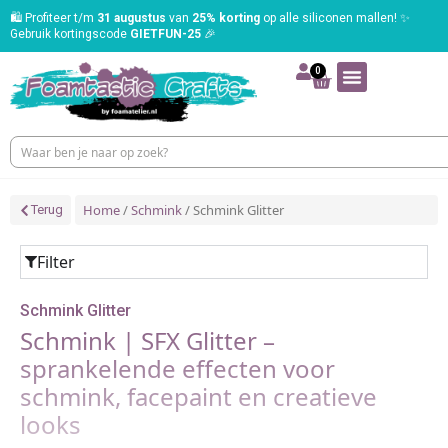
🛍️ Profiteer t/m
31 augustus
van
25% korting
op alle siliconen mallen! ✨
Gebruik kortingscode
GIETFUN-25
🎉
0
Home
/
Schmink
/ Schmink Glitter
Terug
Filter
Schmink Glitter
Schmink | SFX Glitter –
sprankelende effecten voor
schmink, facepaint en creatieve
looks