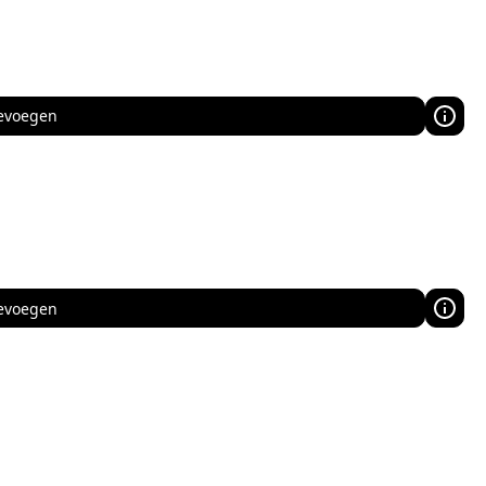
evoegen
evoegen