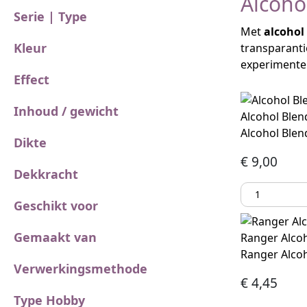
Alcoho
Serie | Type
Met
alcohol
Kleur
transparanti
experimenter
Effect
Inhoud / gewicht
Alcohol Blen
Alcohol Blen
Dikte
€
9,00
Dekkracht
Geschikt voor
Gemaakt van
Ranger Alcoh
Ranger Alcoh
Verwerkingsmethode
€
4,45
Type Hobby