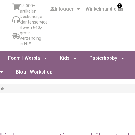
15.000+
0
Inloggen
Winkelmandje
artikelen
Deskundige
klantenservice
Boven €40,-
gratis
verzending
in NL*
Foam | Worbla
Kids
Papierhobby
Blog | Workshop
ink