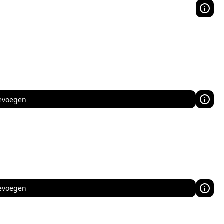
evoegen
evoegen