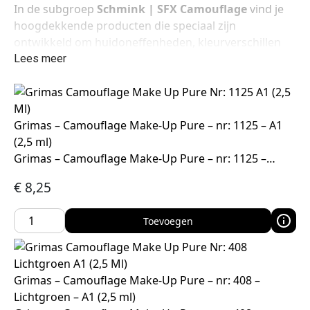
In de subgroep
Schmink | SFX Camouflage
vind je
hoogdekkende producten die speciaal zijn
ontwikkeld om huidoneffenheden, kleurverschillen
en ongewenste accenten optisch te neutraliseren.
Lees meer
Camouflage make-up wordt gebruikt voor zowel
dagelijkse toepassingen als professionele grime,
theater, fotografie en cosplay, waar een egale en
betrouwbare dekking essentieel is.
Grimas – Camouflage Make-Up Pure – nr: 1125 – A1
(2,5 ml)
Grimas – Camouflage Make-Up Pure – nr: 1125 –…
€
8,25
Toevoegen
Grimas – Camouflage Make-Up Pure – nr: 408 –
Lichtgroen – A1 (2,5 ml)