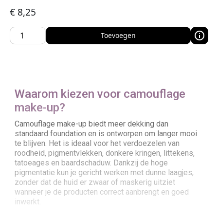
€
8,25
Toevoegen
Waarom kiezen voor camouflage
make-up?
Camouflage make-up biedt meer dekking dan
standaard foundation en is ontworpen om langer mooi
te blijven. Het is ideaal voor het verdoezelen van
roodheid, pigmentvlekken, donkere kringen, littekens,
tatoeages en baardschaduw. Dankzij de hoge
pigmentatie kun je gericht werken met dunne laagjes,
zonder dat de huid er zwaar of maskerig uitziet
wanneer je de producten correct aanbrengt en goed
inwerkt.