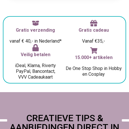
fixeren met losse of compacte poeders om de
houdbaarheid te verlengen en glans te verminderen.
Voor extra dimensionaal effect combineer je
camouflage met contouring, highlighting en
kleurcorrigerende producten.
Gratis verzending
Gratis cadeau
Camouflage make-up kopen bij
vanaf € 40,- in Nederland*
Vanaf €35,-
Foamtastic Crafts
Bij Foamtastic Crafts vind je in de subgroep
Schmink |
Veilig betalen
15.000+ artikelen
SFX Camouflage
een assortiment voor zowel de
iDeal, Klarna, Riverty
veeleisende professional als de enthousiaste
De One Stop Shop in Hobby
PayPal, Bancontact,
hobbyist. De producten zijn geschikt voor visagisten,
en Cosplay
VVV Cadeaukaart
grimeurs, SFX-artists, cosplayers en iedereen die op
zoek is naar betrouwbare dekking. Bestel eenvoudig
online en kies of je jouw bestelling laat verzenden of
ophaalt in ons atelier of bij een creatieve of cosplay
conventie. Creëer een egale basis en werk elk detail
zorgvuldig uit met camouflage make-up –
#befoamtastic
.
CREATIEVE TIPS &
AANBIEDINGEN DIRECT IN