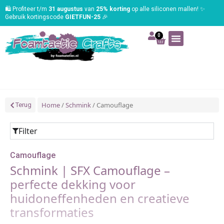
🛍️ Profiteer t/m
31 augustus
van
25% korting
op alle siliconen mallen! ✨
Gebruik kortingscode
GIETFUN-25
🎉
0
Art | Home deco
Foam | Worbla
Schmink | SFX
Tekenen | Schilderen
Blog | Workshop
Home
/
Schmink
/ Camouflage
Terug
Filter
Camouflage
Schmink | SFX Camouflage –
perfecte dekking voor
huidoneffenheden en creatieve
transformaties