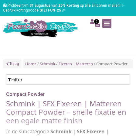
🛍️ Profiteer t/m
31 augustus
van
25% korting
op alle siliconen mallen! ✨
Gebruik kortingscode
GIETFUN-25
🎉
0
Art | Home deco
Foam | Worbla
Schmink | SFX
Tekenen | Schilderen
Blog | Workshop
Home
/
Schmink
/
Fixeren | Matteren
/ Compact Powder
Terug
Filter
Compact Powder
Schmink | SFX Fixeren | Matteren
Compact Powder – snelle fixatie en
een egale matte finish
In de subcategorie
Schmink | SFX Fixeren |