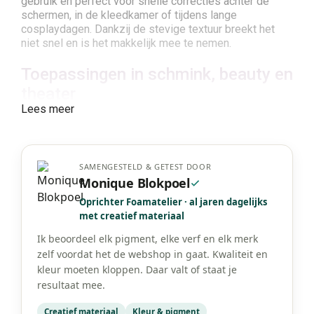
gebruik en perfect voor snelle correcties achter de
schermen, in de kleedkamer of tijdens lange
cosplaydagen. Dankzij de stevige textuur breekt het
niet snel en is het makkelijk mee te nemen.
Toepassingen in schmink, beauty en
theater
Lees meer
Compact powder is ideaal voor het matteren van creme
make-up, foundation, cake make-up en camouflage. Het
verzacht randen, fixeert kleur en zorgt voor een
gelijkmatige huidstructuur. In theater wordt compact
SAMENGESTELD & GETEST DOOR
powder gebruikt om glans te vermijden onder felle
Monique Blokpoel
lampen, terwijl cosplayers het inzetten om hun look
langdurig strak te houden tijdens fotosessies of
Oprichter Foamatelier · al jaren dagelijks
conventies.
met creatief materiaal
Ik beoordeel elk pigment, elke verf en elk merk
Technieken met Compact Powder
zelf voordat het de webshop in gaat. Kwaliteit en
kleur moeten kloppen. Daar valt of staat je
Compact powder wordt meestal aangebracht met een
poederdons, poederpenseel of sponsje. Door licht te
resultaat mee.
drukken in plaats van te vegen blijft het effect mooi
egaal. Het product kan ook gebruikt worden om
Creatief materiaal
Kleur & pigment