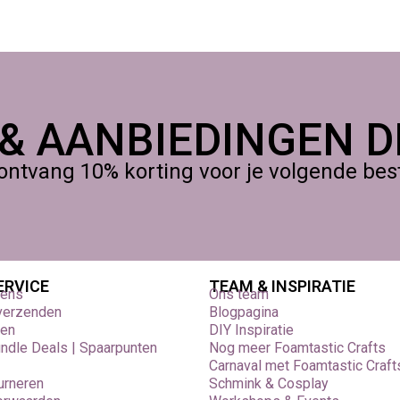
 & AANBIEDINGEN DI
ontvang 10% korting voor je volgende beste
ERVICE
TEAM & INSPIRATIE
vens
Ons team
 verzenden
Blogpagina
den
DIY Inspiratie
undle Deals | Spaarpunten
Nog meer Foamtastic Crafts
Carnaval met Foamtastic Craft
urneren
Schmink & Cosplay