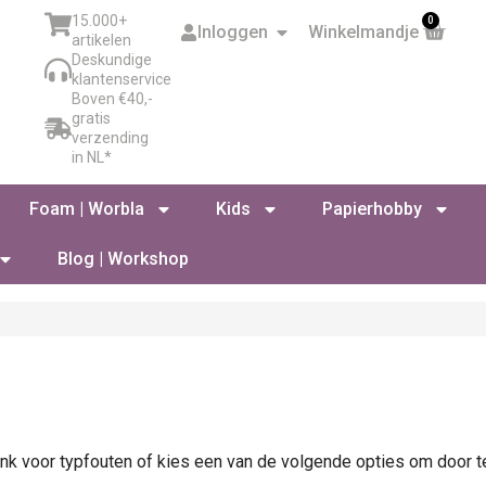
15.000+
0
Inloggen
Winkelmandje
artikelen
Deskundige
klantenservice
Boven €40,-
gratis
verzending
in NL*
Foam | Worbla
Kids
Papierhobby
Blog | Workshop
nk voor typfouten of kies een van de volgende opties om door t