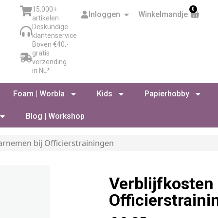
15.000+
0
Inloggen
Winkelmandje
artikelen
Deskundige
klantenservice
Boven €40,-
gratis
verzending
in NL*
Foam | Worbla
Kids
Papierhobby
Blog | Workshop
arnemen bij Officierstrainingen
Verblijfkosten
Officierstrain