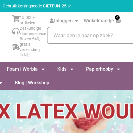
 ✨ Gebruik kortingscode
GIETFUN-25
🎉
15.000+
0
Inloggen
Winkelmandje
artikelen
Deskundige
klantenservice
Boven €40,-
gratis
verzending
in NL*
Foam | Worbla
Kids
Papierhobby
Blog | Workshop