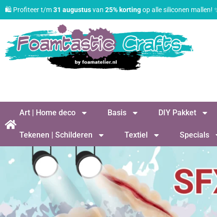
🛍️ Profiteer t/m
31 augustus
van
25% korting
op alle siliconen mallen!
Art | Home deco
Basis
DIY Pakket
Tekenen | Schilderen
Textiel
Specials