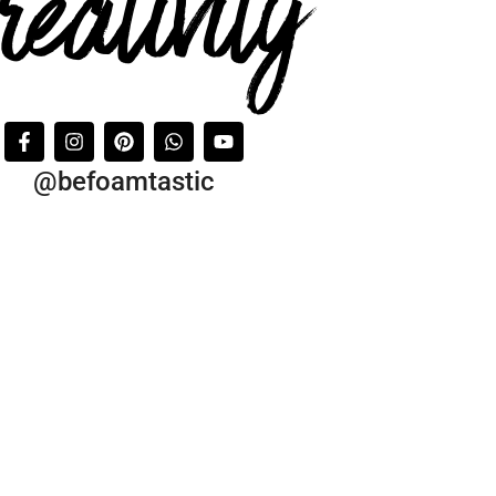
reativity
@befoamtastic