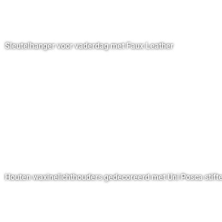
Sleutelhanger voor vaderdag met Faux Leather
Houten waxinelichthouders gedecoreerd met Uni Posca stift